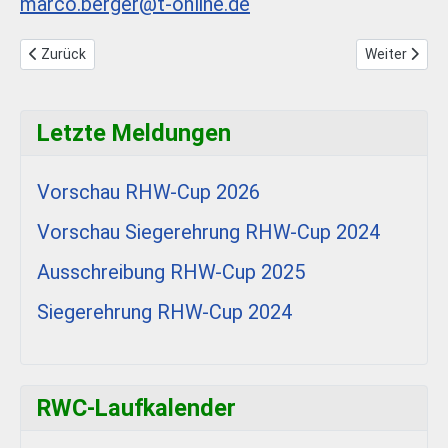
marco.berger@t-online.de
Vorheriger Beitrag: Endstand RHW-Cup 2025
Nächster Bei
Zurück
Weiter
Letzte Meldungen
Vorschau RHW-Cup 2026
Vorschau Siegerehrung RHW-Cup 2024
Ausschreibung RHW-Cup 2025
Siegerehrung RHW-Cup 2024
P
P
N
N
RWC-Laufkalender
r
r
e
e