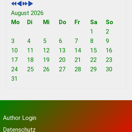
e
e
x
x
v
v
t
t
August 2026
i
i
Y
M
Mo
Di
Mi
Do
Fr
Sa
So
o
o
e
o
1
2
u
u
a
n
3
4
5
6
7
8
9
s
s
r
t
10
11
12
13
14
15
16
Y
M
h
17
18
19
20
21
22
23
e
o
24
25
26
27
28
29
30
a
n
31
r
t
h
Author Login
Datenschutz