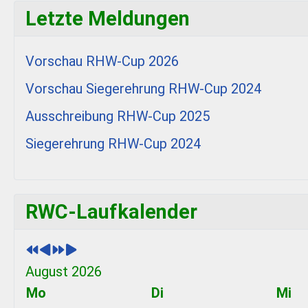
Letzte Meldungen
Vorschau RHW-Cup 2026
Vorschau Siegerehrung RHW-Cup 2024
Ausschreibung RHW-Cup 2025
Siegerehrung RHW-Cup 2024
P
P
N
N
RWC-Laufkalender
r
r
e
e
e
e
x
x
v
v
t
t
August 2026
i
i
Y
M
Mo
Di
Mi
o
o
e
o