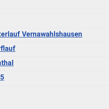
sterlauf Vernawahlshausen
flauf
thal
25